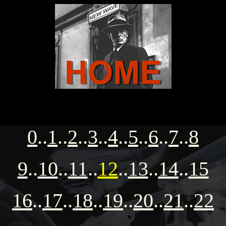
0
..
1
..
2
..
3
..
4
..
5
..
6
..
7
..
8
9
..
10
..
11
..
12
..
13
..
14
..
15
16
..
17
..
18
..
19
..
20
..
21
..
22