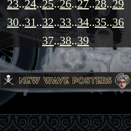
23
..
24
..
25
..
26
..
27
..
28
..
29
30
..
31
..
32
..
33
..
34
..
35
..
36
37
..
38
..
39