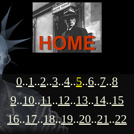
0
..
1
..
2
..
3
..
4
..
5
..
6
..
7
..
8
9
..
10
..
11
..
12
..
13
..
14
..
15
16
..
17
..
18
..
19
..
20
..
21
..
22