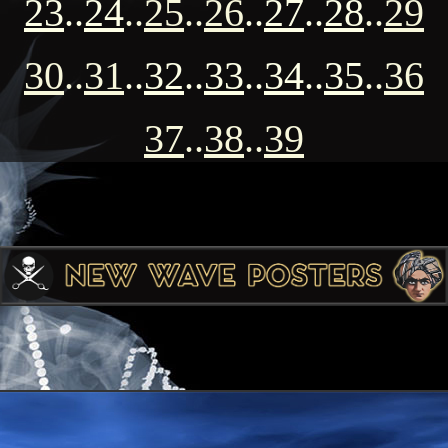
23
..
24
..
25
..
26
..
27
..
28
..
29
30
..
31
..
32
..
33
..
34
..
35
..
36
37
..
38
..
39